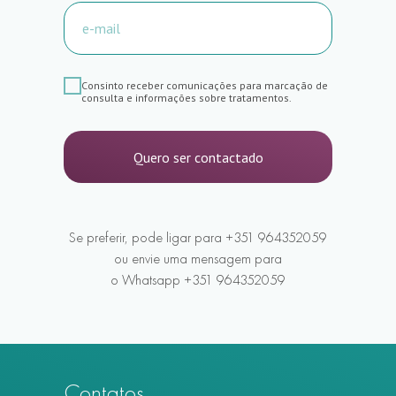
Estética facial
Consinto receber comunicações para marcação de
Estética Dentária
consulta e informações sobre tratamentos.
Estética corporal
Endodontia
Transplante capilar
Quero ser contactado
Ortodontia
Cirurgia
Higiene oral
Para os homens
Se preferir, pode ligar para +351 964352059
ou envie uma mensagem para
o Whatsapp +351 964352059
Contatos