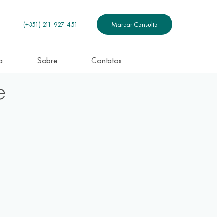
(+351) 211-927-451
Marcar Consulta
a
Sobre
Contatos
e